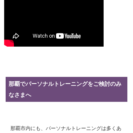
那覇でパーソナルトレーニングをご検討のみ
なさまへ
那覇市内にも、パーソナルトレーニングは多くあ