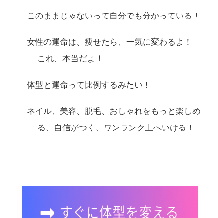
このままじゃないって自分でも分かっている！
女性の運命は、痩せたら、一気に変わるよ！
これ、本当だよ！
体型と運命って比例するみたい！
ネイル、美容、脱毛、おしゃれをもっと楽しめ
る、自信がつく、ワンランク上へいける！