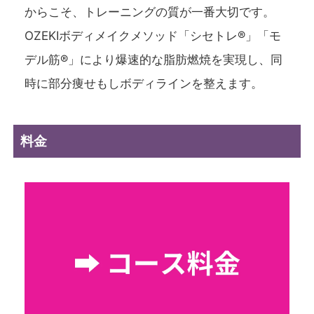
からこそ、トレーニングの質が一番大切です。
OZEKIボディメイクメソッド「シセトレ®」「モ
デル筋®」により爆速的な脂肪燃焼を実現し、同
時に部分痩せもしボディラインを整えます。
料金