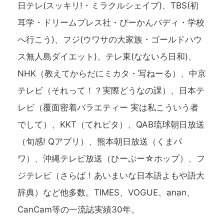
日テレ(スッキリ!・ミラクルシェイプ)、TBS(初
耳学・ドリームプレス社・ぴーかんバディ・学校
へ行こう)、フジ(ウワサの大家族・ゴールドハウ
ス無人島ダイエット)、テレ東(なないろ日和)、
NHK（教えてからだにミカタ・写ねーる）、中京
テレビ（それって！？実際どうなの課）、日本テ
レビ（覆面密着バラエティー 実は私こういう者
でして）、KKT（てれビタ）、QAB琉球朝日放送
（旬感! Qアプリ）、熊本朝日放送（くまパ
ワ）、沖縄テレビ放送（ひーぷー☆ホップ）、フ
ジテレビ（さらば！あいまいな日本語よもや語大
辞典）など他多数。TIMES、VOGUE、anan、
CanCam等の一流誌実績30年。