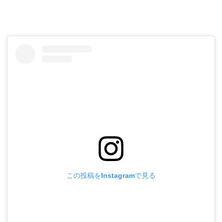
この投稿をInstagramで見る