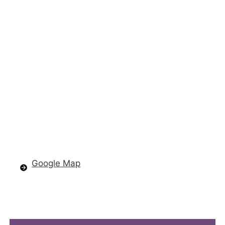
Google Map