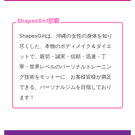
ShapesGirl那覇
ShapesGirlは、沖縄の女性の身体を知り
尽くした、本物のボディメイク＆ダイエ
ットで、親切・誠実・信頼・迅速・丁
寧・世界レベルのパーソナルトレーニン
グ技術をモットーに、お客様皆様が満足
できる、
パーソナルジム
を目指しており
ます！