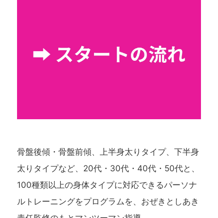
骨盤後傾・骨盤前傾、上半身太りタイプ、下半身
太りタイプなど、20代・30代・40代・50代と、
100種類以上の身体タイプに対応できるパーソナ
ルトレーニングをプログラムを、おぜきとしあき