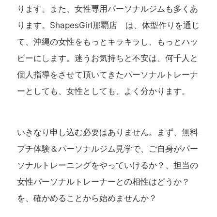
ります。また、女性専用パーソナルジムも多くあ
ります。ShapesGirl那覇店 は、体型作りを通じ
て、沖縄の女性をもっとキラキラし、もっとハッ
ピーにします。迷うお気持ちと不安は、何千人と
個人指導をさせて頂いてきたパーソナルトレーナ
ーとしても、女性としても、よく分かります。
いきなり申し込む必要はありません。まず、無料
プチ体験＆パーソナルジム見学で、ご自身がパー
ソナルトレーニングをやっていけるか？、担当の
女性パーソナルトレーナーとの相性はどうか？
を、確かめることから始めませんか？