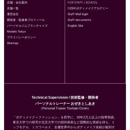
店舗・会社案内
FOR STAFF / SCHOOL
店舗一覧
OZEKIボディメイクアカデミー
運営会社
Staff Mail login
開発者・監修者プロフィール
Staff documents
パーソナルジムフランチャイズ
English Site
Models Tokyo
プライバシーポリシー
Sitemap
Technical Supervision / 技術監修・開発者
パーソナルトレーナー おぜきとしあき
（Personal Trainer Toshiaki Ozeki）
「ボディメイク＝ファッション」を哲学に、30年2万人以上の指導実績。
東京大学での研究や北京大学での招待発表など国際的な実績を持ち、ト
ップモデル、ミスワールド、女優世界中からボディメイク依頼が殺到す